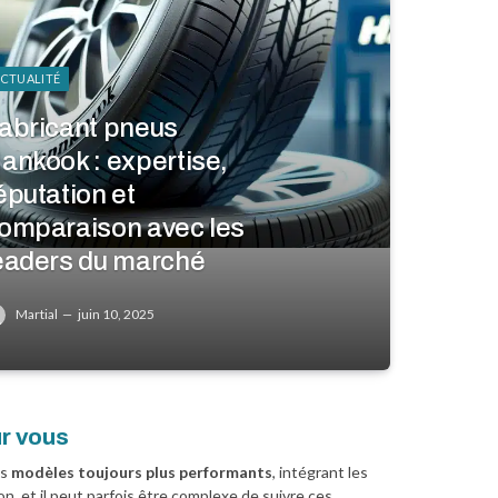
CTUALITÉ
abricant pneus
ankook : expertise,
éputation et
omparaison avec les
eaders du marché
Martial
juin 10, 2025
ur vous
es
modèles toujours plus performants
, intégrant les
n, et il peut parfois être complexe de suivre ces