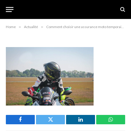
assurance moto
août 27, 2022
Home
»
Actualité
»
Comment choisir une assurance moto temporaire ?
Facebook
Twitter
LinkedIn
WhatsAp