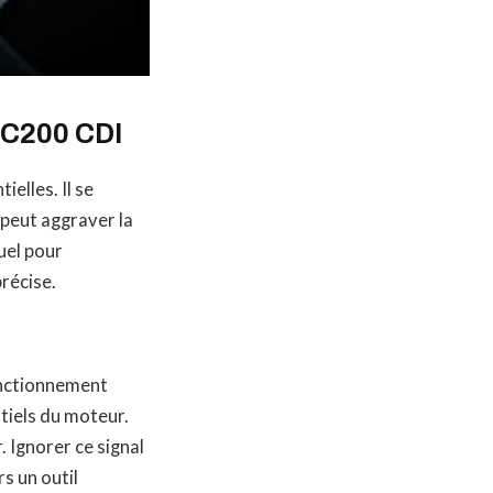
 C200 CDI
elles. Il se
peut aggraver la
uel pour
récise.
onctionnement
ntiels du moteur.
 Ignorer ce signal
s un outil