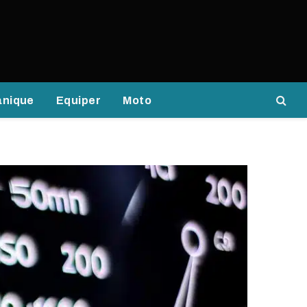
anique
Equiper
Moto