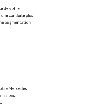
ce de votre
 une conduite plus
 une augmentation
votre Mercedes
missions
s.