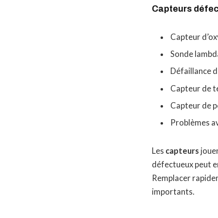
Capteurs défe
Capteur d’ox
Sonde lambd
Défaillance 
Capteur de t
Capteur de p
Problèmes av
Les
capteurs
jouen
défectueux peut e
Remplacer rapidem
importants.