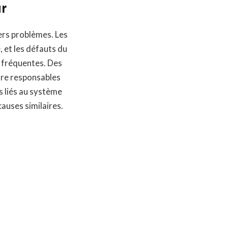
ur
ers problèmes. Les
 et les défauts du
s fréquentes. Des
être responsables
s liés au système
auses similaires.