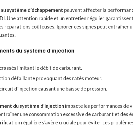
s au
système d’échappement
peuvent affecter la performan
. Une attention rapide et un entretien régulier garantissent
des réparations coûteuses. Ignorer ces signes peut entraîner
luantes.
ents du système d’injection
crassés limitant le débit de carburant.
ction défaillante provoquant des ratés moteur.
 circuit d’injection causant une baisse de pression.
ment du système d’injection
impacte les performances de 
 entraîner une consommation excessive de carburant et des é
rification régulière s’avère cruciale pour éviter ces problème