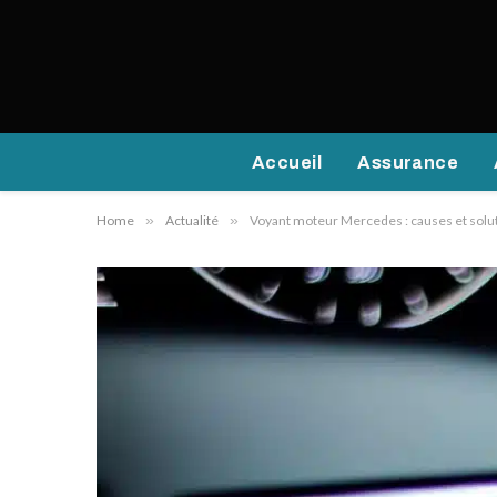
Accueil
Assurance
Home
»
Actualité
»
Voyant moteur Mercedes : causes et solu