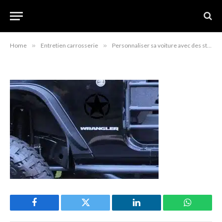
Personnaliser sa voiture avec
des stickers
mars 21, 2024
Home
»
Entretien carrosserie
»
Personnaliser sa voiture avec des stickers : Découvrez les tendances et nos conseils
Facebook
Twitter
LinkedIn
WhatsAp