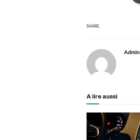
SHARE.
Admin
A lire aussi