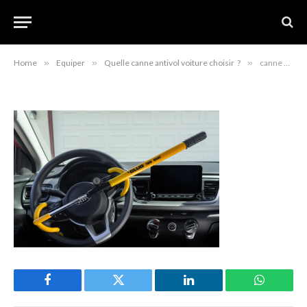
canne antivol voiture
août 27, 2022
Home
»
Equiper
»
Quelle canne antivol voiture choisir ?
»
canne antivol voiture
Facebook
Twitter
LinkedIn
WhatsAp