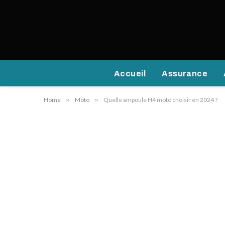
Accueil
Assurance
Home
»
Moto
»
Quelle ampoule H4 moto choisir en 2024 ?