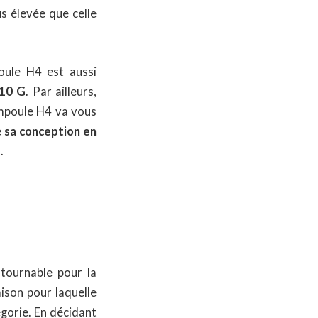
s élevée que celle
oule H4 est aussi
 10 G
. Par ailleurs,
ampoule H4 va vous
e
sa conception en
.
tournable pour la
aison pour laquelle
égorie. En décidant