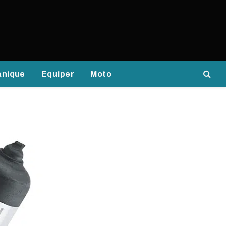
anique
Equiper
Moto