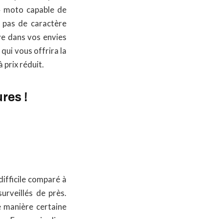
H4 moto capable de
a pas de caractère
e dans vos envies
qui vous offrira la
à prix réduit.
res !
difficile comparé à
urveillés de près.
e manière certaine