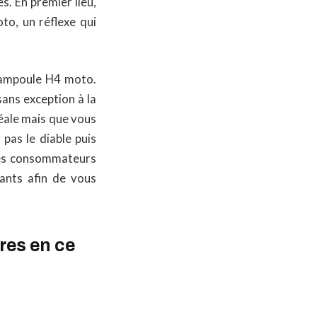
. En premier lieu,
o, un réflexe qui
e ampoule H4 moto.
sans exception à la
éale mais que vous
pas le diable puis
des consommateurs
ants afin de vous
res en ce