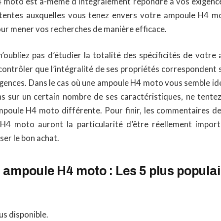
 moto est à-même d’intégralement répondre à vos exigences
tentes auxquelles vous tenez envers votre ampoule H4 mot
our mener vos recherches de manière efficace.
n’oubliez pas d’étudier la totalité des spécificités de votr
contrôler que l’intégralité de ses propriétés correspondent 
xigences. Dans le cas où une ampoule H4 moto vous semble id
s sur un certain nombre de ses caractéristiques, ne tentez 
mpoule H4 moto différente. Pour finir, les commentaires 
H4 moto auront la particularité d’être réellement import
ser le bon achat.
ampoule H4 moto : Les 5 plus populai
us disponible.