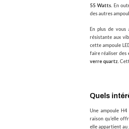
55 Watts
. En out
des autres ampoule
En plus de vous 
résistante aux vib
cette ampoule LED
faire réaliser des
verre quartz
. Cet
Quels inté
Une ampoule H4 m
raison qu’elle off
elle appartient au