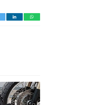
witter
LinkedIn
WhatsApp